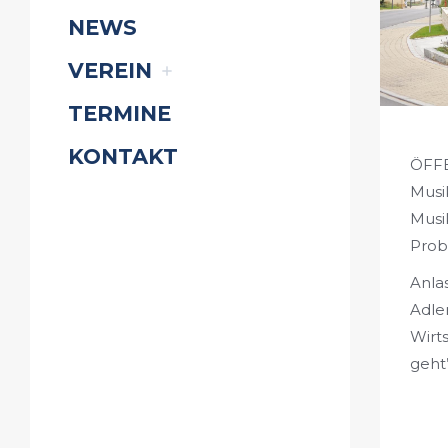
NEWS
VEREIN
TERMINE
KONTAKT
ÖFF
Musik
Musi
Probe
Anlas
Adle
Wirt
geht