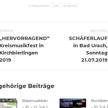
Schlagwörter:
Adler
Musikprobe
OMMENTARNAVIGATION
ZURÜCK
NÄCHSTES
„HERVORRAGEND“
SCHÄFERLAUF
Kreismusikfest in
in Bad Urach,
Vorheriger
Nächster
Kirchbierlingen
Sonntag
Beitrag:
Beitrag:
2019
21.07.2019
gehörige Beiträge
Blasmusikbiergarten
Rockbier
– 10. – 12. Juli 2026
– 10. Juli