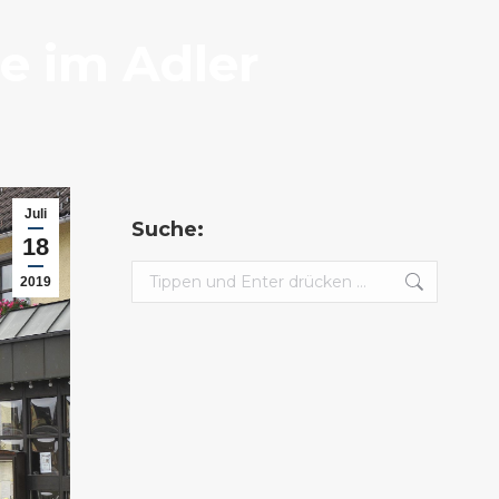
e im Adler
Juli
Suche:
18
Search:
2019