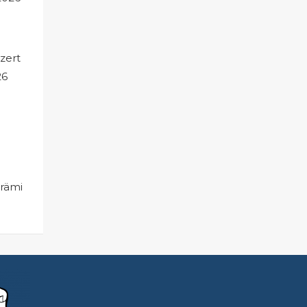
zert
26
rämierung