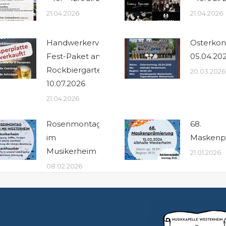
21.04.2026
21.04.2026
Handwerkervesper
Osterkon
Fest-Paket am
05.04.20
Rockbiergarten
20.03.2026
10.07.2026
21.04.2026
Rosenmontag
68.
im
Maskenp
Musikerheim
21.01.2026
08.02.2026