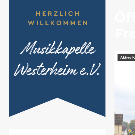
Öf
Fre
Aktive K