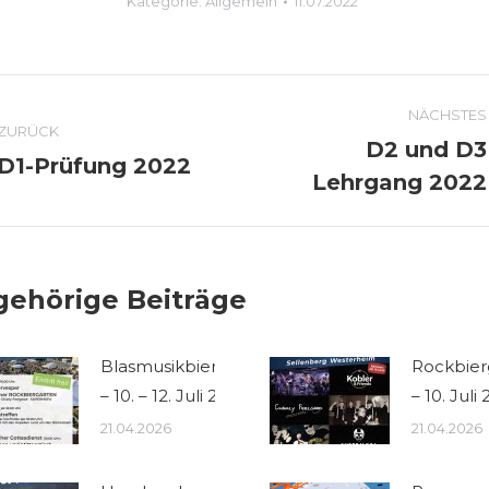
Kategorie:
Allgemein
11.07.2022
OMMENTARNAVIGATION
NÄCHSTES
ZURÜCK
D2 und D3
D1-Prüfung 2022
Vorheriger
Nächster
Lehrgang 2022
Beitrag:
Beitrag:
gehörige Beiträge
Blasmusikbiergarten
Rockbier
– 10. – 12. Juli 2026
– 10. Juli
21.04.2026
21.04.2026