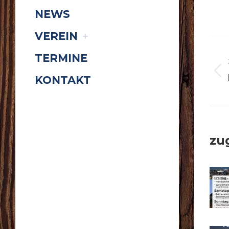
NEWS
VEREIN
K
TERMINE
KONTAKT
zu