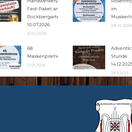
Handwerkervesper
Rosenmo
Fest-Paket am
im
Rockbiergarten
Musiker
10.07.2026
08.02.2026
21.04.2026
68.
Adventli
Maskenprämierung
Stunde
14.12.202
21.01.2026
29.11.2025