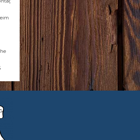
ntag
heim
che
5