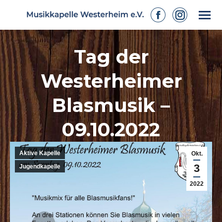
Facebook
Instagram
page
page
Tag der
opens
opens
in
in
Westerheimer
new
new
window
window
Blasmusik –
09.10.2022
Aktive Kapelle
Okt.
3
Jugendkapelle
2022