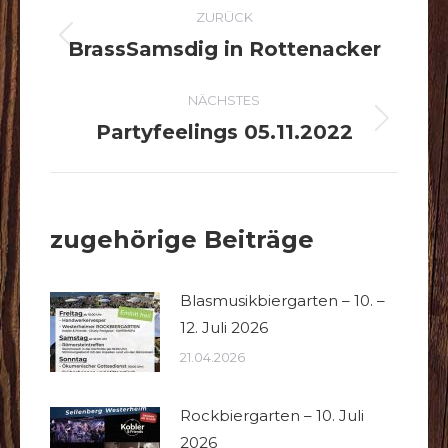
KOMMENTARNAVIGAT
ZURÜCK
BrassSamsdig in Rottenacker
Vorheriger
Beitrag:
NÄCHSTES
Partyfeelings 05.11.2022
Nächster
Beitrag:
zugehörige Beiträge
Blasmusikbiergarten – 10. –
12. Juli 2026
21.04.2026
Rockbiergarten – 10. Juli
2026