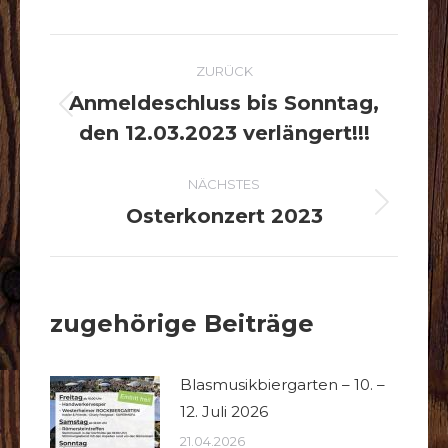
KOMMENTARNAVIGAT
ZURÜCK
Anmeldeschluss bis Sonntag,
Vorheriger
den 12.03.2023 verlängert!!!
Beitrag:
NÄCHSTES
Osterkonzert 2023
Nächster
Beitrag:
zugehörige Beiträge
Blasmusikbiergarten – 10. –
12. Juli 2026
21.04.2026