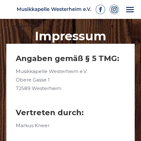
Facebook
Instagram
page
page
Impressum
opens
opens
in
in
new
new
Angaben gemäß § 5 TMG:
window
window
Musikkapelle Westerheim e.V.
Obere Gasse 1
72589 Westerheim
Vertreten durch:
Markus Kneer