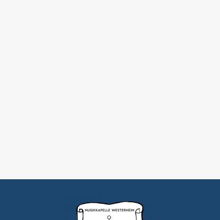
Sonntag 21.07.2019
Aktive Kapelle
Von
punsoeld
19.07.2019
SCHÄFERLAUF in Bad Urach: das Traditionsfest
zu Ehren der Schäferzunft!Erleben Sie mit uns
diese ganz besondere Schäferlaufstimmung in
der Grafenstadt im Biosphärengebiet
Schwäbische Alb. Es erwartet Sie ein Fest der
Sinne: Bunte Trachten, Livemusik, Tanz,
Schauspiel, originelle Bräuche, Wissenswertes
über die Schäferei, typisch schwäbische
Speisen und Getränke und natürlich viele
fröhliche Menschen. Auch wir sind…