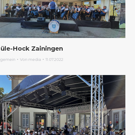
üle-Hock Zainingen
lgemein
Von
media
11.07.2022