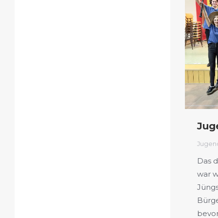
Jug
Jugen
Das d
war w
Jüngs
Bürge
bevor