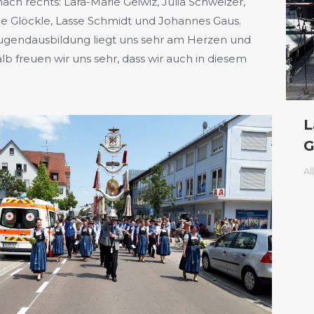
 nach rechts: Lara-Marie Geiwiz, Julia Schweizer,
ne Glöckle, Lasse Schmidt und Johannes Gaus.
ugendausbildung liegt uns sehr am Herzen und
lb freuen wir uns sehr, dass wir auch in diesem
…
L
G
Al