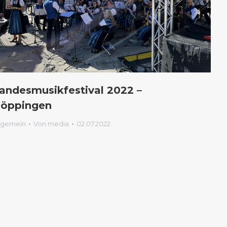
andesmusikfestival 2022 –
öppingen
lgemein
Von
media
02.07.2022