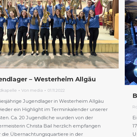
endlager – Westerheim Allgäu
dkapelle
Von
media
01.11.2022
B
iesjährige Jugendlager in Westerheim Allgäu
R
ieder ein Highlight im Terminkalender unserer
ten. Ca. 20 Jugendliche wurden von der
E
rmeisterin Christa Bail herzlich empfangen
1
 die Übernachtungsquartiere in der
U