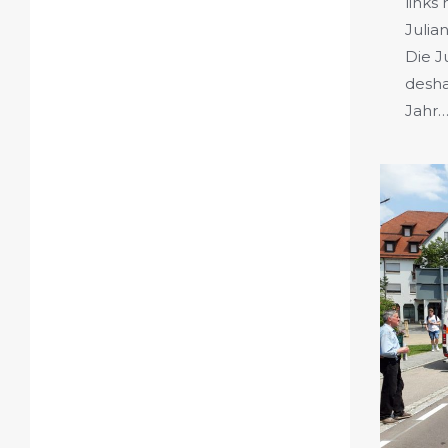
links
Julia
Die J
desha
Jahr