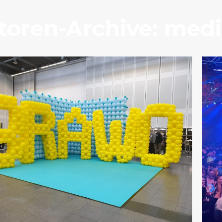
toren-Archive:
medi