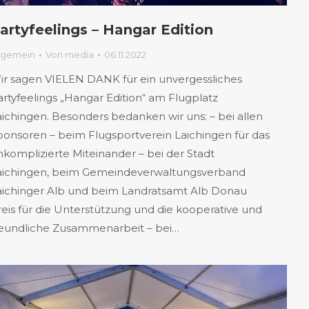
artyfeelings – Hangar Edition
lgemein
Von
media
06.11.2022
ir sagen VIELEN DANK für ein unvergessliches
artyfeelings „Hangar Edition“ am Flugplatz
aichingen. Besonders bedanken wir uns: – bei allen
ponsoren – beim Flugsportverein Laichingen für das
nkomplizierte Miteinander – bei der Stadt
aichingen, beim Gemeindeverwaltungsverband
aichinger Alb und beim Landratsamt Alb Donau
reis für die Unterstützung und die kooperative und
reundliche Zusammenarbeit – bei…