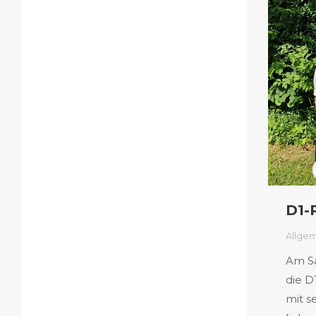
D1-
Allge
Am Sa
die D
mit s