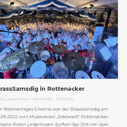
rassSamsdig in Rottenacker
ote Lederhosen
Von
media
17.09.2022
in Wahnsinniges Erlebnis war der BrassSamsdig am
7.09.2022 vom Musikverein „Edelweiß“ Rottenacker.
nsere Roten Lederhosen durften das Zelt mit über