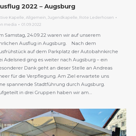
usflug 2022 – Augsburg
tive Kapelle
,
Allgemein
,
Jugendkapelle
,
Rote Lederhosen
on
media
01.09.2022
m Samstag, 24.09.22 waren wir auf unserem
ährlichen Ausflug in Augsburg. Nach dem
usfrühstück auf dem Parkplatz der Autobahnkirche
ei Adelsried ging es weiter nach Augsburg – ein
esonderer Dank geht an dieser Stelle an Andreas
neer für die Verpflegung. Am Ziel erwartete uns
ine spannende Stadtführung durch Augsburg.
ufgeteilt in drei Gruppen haben wir am…