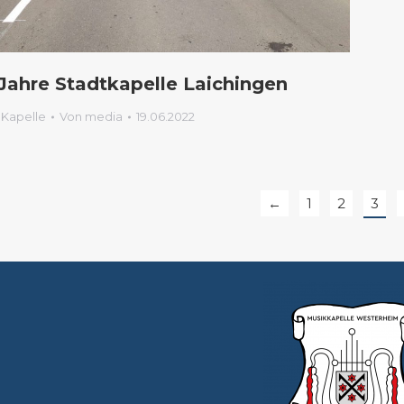
 Jahre Stadtkapelle Laichingen
 Kapelle
Von
media
19.06.2022
←
1
2
3