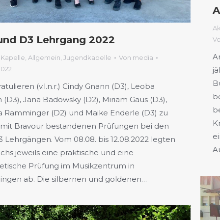
A
Ak
und D3 Lehrgang 2022
V
A
 Kapelle
,
Allgemein
,
Jugendkapelle
Von
media
2022
j
B
atulieren (v.l.n.r.) Cindy Gnann (D3), Leoba
b
(D3), Jana Badowsky (D2), Miriam Gaus (D3),
b
ia Ramminger (D2) und Maike Enderle (D3) zu
K
 mit Bravour bestandenen Prüfungen bei den
e
 Lehrgängen. Vom 08.08. bis 12.08.2022 legten
A
echs jeweils eine praktische und eine
etische Prüfung im Musikzentrum in
ingen ab. Die silbernen und goldenen…