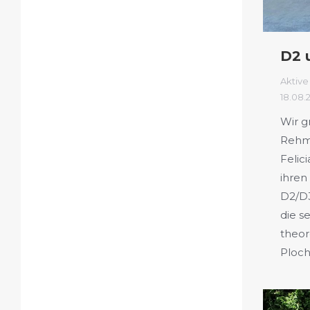
D2 
Aktive
18.08.
Wir gr
Rehm 
Felic
ihren
D2/D3
die s
theor
Ploch