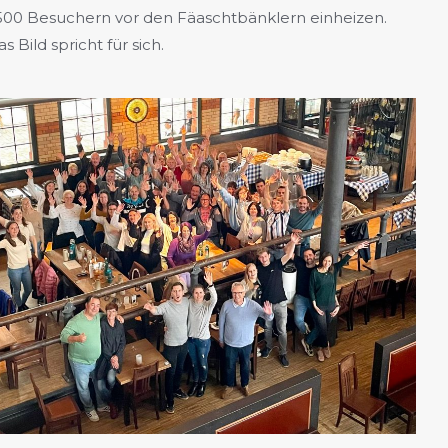
.500 Besuchern vor den Fäaschtbänklern einheizen.
s Bild spricht für sich.