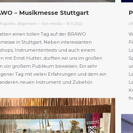
WO – Musikmesse Stuttgart
P
 Kapelle
,
Allgemein
Von
media
19.11.2022
Al
atten einen tollen Tag auf der BRAWO
W
messe in Stuttgart. Neben interessanten
P
hops, Instrumententests und auch einem
L
en mit Ernst Hutter, durften wir uns im großen
S
m vor großem Publikum beweisen. Ein sehr
u
gener Tag mit vielen Erfahrungen und dem ein
L
anderen neuen Instrument und Zubehör.
L
K
f