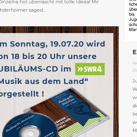
Oinzelna hot überrascht mit tolle Ideea! Mir
hderhoimer saged…
E
Ak
25
J
W
w
d
ti
w
M