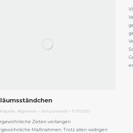
V
V
g
g
V
S
G
e
iläumsständchen
 Kapelle
,
Allgemein
Von
punsoeld
11.07.2020
gewöhnliche Zeiten verlangen
gewöhnliche Maßnahmen. Trotz allen widrigen