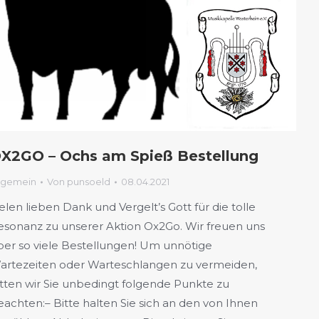
X2GO – Ochs am Spieß Bestellung
lgemein
Von
punsoeld
08.04.2021
elen lieben Dank und Vergelt’s Gott für die tolle
esonanz zu unserer Aktion Ox2Go. Wir freuen uns
ber so viele Bestellungen! Um unnötige
artezeiten oder Warteschlangen zu vermeiden,
itten wir Sie unbedingt folgende Punkte zu
eachten:– Bitte halten Sie sich an den von Ihnen