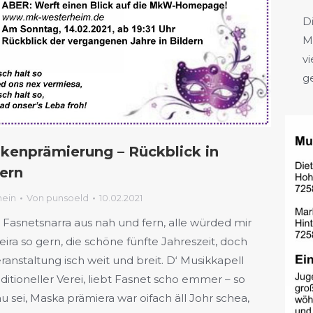
D
M
vi
ge
kenprämierung – Rückblick in
dern
mein
Von
punsoeld
10.02.2021
 Fasnetsnarra aus nah und fern, alle würded mir
 feira so gern, die schöne fünfte Jahreszeit, doch
eranstaltung isch weit und breit. D‘ Musikkapell
raditioneller Verei, liebt Fasnet scho emmer – so
 au sei, Maska prämiera war oifach äll Johr schea,