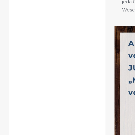
jeda 
Wesc