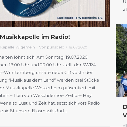
U
2
 Musikkapelle im Radio!
 Kapelle
,
Allgemein
Von
punsoeld
18.07.2020
halten lohnt sich! Am Sonntag, 19.07.2020
hen 18:00 Uhr und 20:00 Uhr stellt der SWR4
n-Württemberg unsere neue CD vor.In der
ng “Musik aus dem Land” werden drei Stücke
er Musikkapelle Westerheim präsentiert, mit
iteln:– I bin von Weschderhoi– Zeitlos– Hey
er also Lust und Zeit hat, setzt sich vors Radio
D
enießt unsere Blasmusik.Und…
V
Al