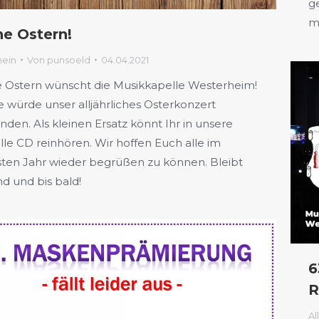
g
m
he Ostern!
mein
Von
punsoeld
04.04.2021
 Ostern wünscht die Musikkapelle Westerheim!
 würde unser alljährliches Osterkonzert
finden. Als kleinen Ersatz könnt Ihr in unsere
lle CD reinhören. Wir hoffen Euch alle im
ten Jahr wieder begrüßen zu können. Bleibt
d und bis bald!
6
R
Al