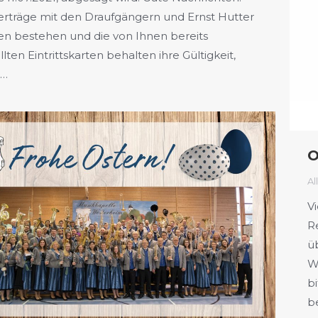
erträge mit den Draufgängern und Ernst Hutter
en bestehen und die von Ihnen bereits
llten Eintrittskarten behalten ihre Gültigkeit,
:…
O
Al
Vi
R
ü
W
b
b