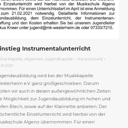
instieg Instrumentalunterricht
tive Kapelle
,
Allgemein
,
Jugendkapelle
Von
punsoeld
.01.2021
ugendausbildung wird bei der Musikkapelle
esterheim e.V. ganz großgeschrieben. Darum
ollen wir auch in diesen außerge­wöhnlichen Zeiten
ie Möglichkeit zur Jugendausbildung im hohen und
efen Blech, sowie auf der Klarinette anbieten. Der
öchent­liche Einzelunterricht wird hierbei von der
usikschule Algeno übernommen. Für einen