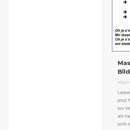
Mas
Bil
Allge
Liebe
jetzt
koi V
als t
solls