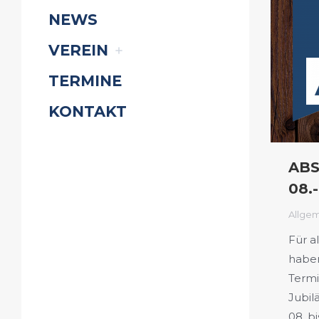
NEWS
VEREIN
TERMINE
KONTAKT
ABS
08.-
Allge
Für a
haben
Termi
Jubil
08. b