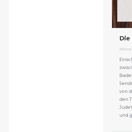
Die
Aktive
Einsc
zwisc
Bade
Sendu
von d
den T
JudeW
und g