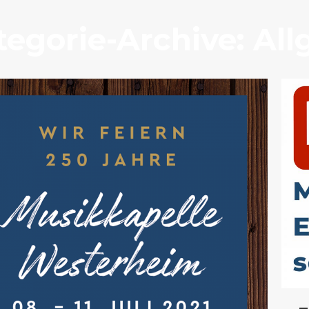
tegorie-Archive:
All