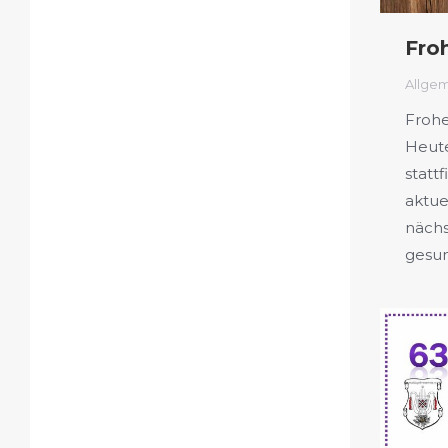
Fro
Allge
Frohe
Heute
statt
aktue
nächs
gesun