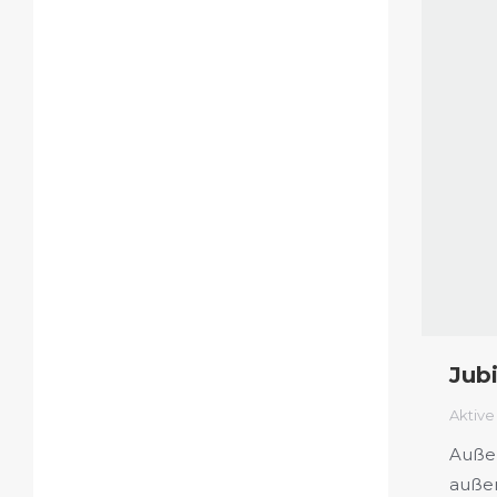
Jub
Aktive
Außer
außer