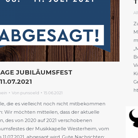
T
Al
Z
M
m
„
B
V
AGE JUBILÄUMSFEST
K
11.07.2021
G
h
mein
Von
punsoeld
15.06.2021
lle, die es vielleicht noch nicht mitbekommen
: Wir möchten mitteilen, dass der aktuelle
n, des von 2020 auf 2021 verschobenen
äumsfestes der Musikkapelle Westerheim, vom
is 11.07.2021, abgesagt wird. Gute Nachrichten: