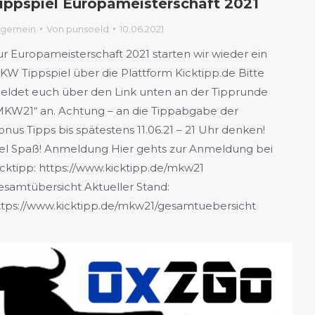
ippspiel Europameisterschaft 2021
lgemein
Von
punsoeld
10.06.2021
ur Europameisterschaft 2021 starten wir wieder ein
KW Tippspiel über die Plattform Kicktipp.de Bitte
eldet euch über den Link unten an der Tipprunde
MKW21“ an. Achtung – an die Tippabgabe der
onus Tipps bis spätestens 11.06.21 – 21 Uhr denken!
iel Spaß! Anmeldung Hier gehts zur Anmeldung bei
icktipp: https://www.kicktipp.de/mkw21
esamtübersicht Aktueller Stand:
ttps://www.kicktipp.de/mkw21/gesamtuebersicht